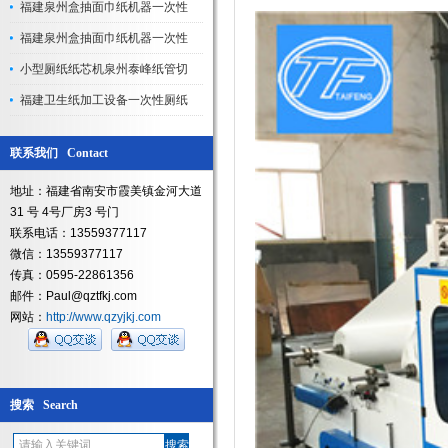
福建泉州盒抽面巾纸机器一次性
福建泉州盒抽面巾纸机器一次性
小型厕纸纸芯机泉州泰峰纸管切
福建卫生纸加工设备一次性厕纸
联系我们 Contact
地址：福建省南安市霞美镇金河大道
31 号 4号厂房3 号门
联系电话：13559377117
微信：13559377117
传真：0595-22861356
邮件：Paul@qztfkj.com
网站：
http://www.qzyjkj.com
搜索 Search