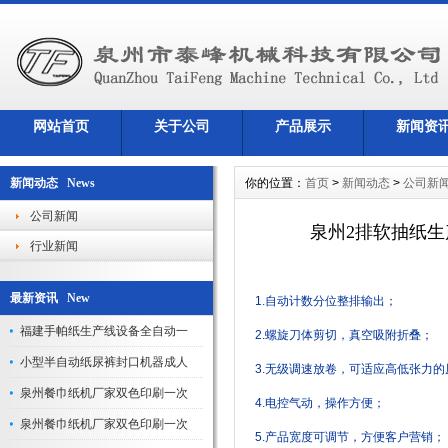
网站首页
关于公司
产品展示
新闻资
新闻动态 News
你的位置：
首页
>
新闻动态
>
公司新
公司新闻
泉州2排软抽纸生
行业新闻
最新资讯 New
1.
自动计数分位整排输出；
福建手帕纸生产线设备全自动一
2.
螺旋刀体剪切，真空吸附折叠；
小型半自动纸尿裤封口机器成人
3.
无级调速放卷，可适应高低张力的
泉州餐巾纸机厂家双色印刷一次
4.
电控气动，操作方便；
泉州餐巾纸机厂家双色印刷一次
5.
产品宽度可调节，方便客户营销；