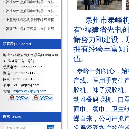
福建泉州盒抽面巾纸机器一次性
福建泉州盒抽面巾纸机器一次性
泉州市泰峰
小型厕纸纸芯机泉州泰峰纸管切
有
“
福建省光电
福建卫生纸加工设备一次性厕纸
懈努力和建设，
联系我们 Contact
拥有经验丰富知
地址：福建省南安市霞美镇金河大道
伍。
31 号 4号厂房3 号门
联系电话：13559377117
泰峰一如初心，始
微信：13559377117
产线、
医用手套生
传真：0595-22861356
邮件：Paul@qztfkj.com
胶机、袜子浸胶机
网站：
http://www.qzyjkj.com
动堆叠码垛机、口
面巾、餐巾、卫生
搜索 Search
蝶自来，公司严抓
发展深受客户的信